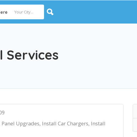
ere
l Services
09
anel Upgrades, Install Car Chargers, Install