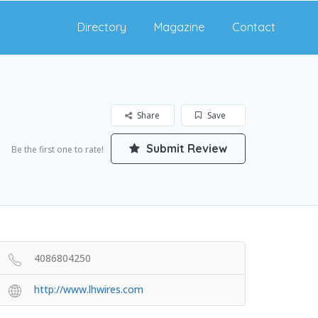
Directory
Magazine
Contact
Share
Save
Submit Review
Be the first one to rate!
4086804250
http://www.lhwires.com